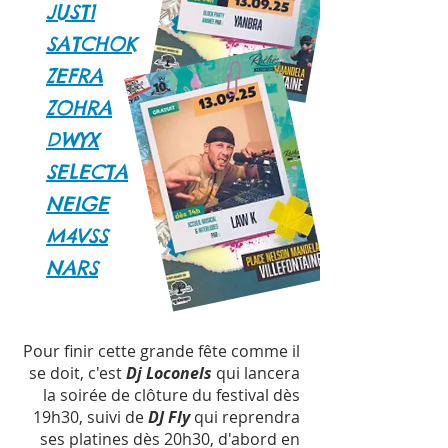
​JUST1
SATCHOK
ZEFRA
ZOHRA
DWYX
SELECTA
NEIGE
M4VSS
NARS
Pour finir cette grande fête comme il
se doit, c'est
Dj Loconels
qui lancera
la soirée de clôture du festival dès
19h30, suivi de
DJ Fly
qui reprendra
ses platines dès 20h30, d'abord en