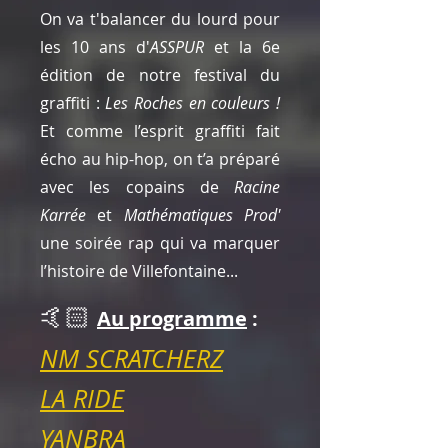
On va t'balancer du lourd pour
les 10 ans d'
ASSPUR
et la 6e
édition de notre festival du
graffiti :
Les Roches en couleurs !
Et comme l’esprit graffiti fait
écho au hip-hop, on t’a préparé
avec les copains de
Racine
Karrée
et
Mathématiques Prod'
une soirée rap qui va marquer
l’histoire de Villefontaine...
🤙🏻
Au programme
:
NM SCRATCHERZ
LA RIDE
YANBRA