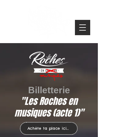
Billetterie
"Les Roches en
musiques (acte 1)"
Achète ta place ici...