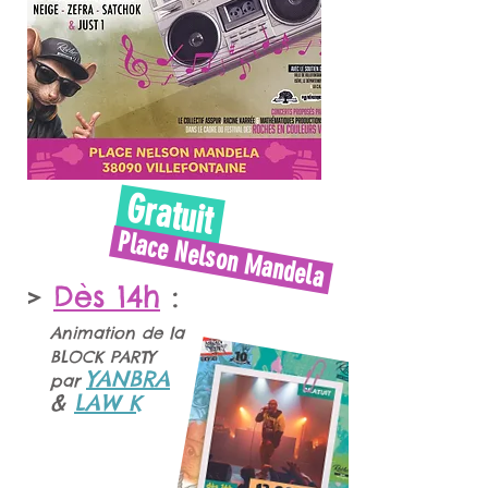
Gratuit
Place Nelson Mandela
Dès 14h
:
>
Animation de la
BLOCK PARTY
YANBRA
par
&
LAW K