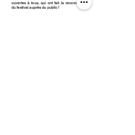
ouvertes à tous, qui ont fait la renommée
du festival auprès du public !
Samedi 13 septembre
de 10h à 12h
et
de 14h à 21h
Exposition de l'artiste
Kalouf
Dans le cadre de la programmation
annuelle du Bloc 155
Au Bloc [155], place Nelson Mandela
38090 Villefontaine - Gratuit, ouvert à
tous
Samedi 13 septembre
de 14h à 17h
Animations participatives
Des ateliers et animations pour tous,
petits et grands et animés par les
bénévoles du Collectif ASSPUR
Place Nelson Mandela 38090 Villefontaine
- Gratuits et payants, ouverts à tous