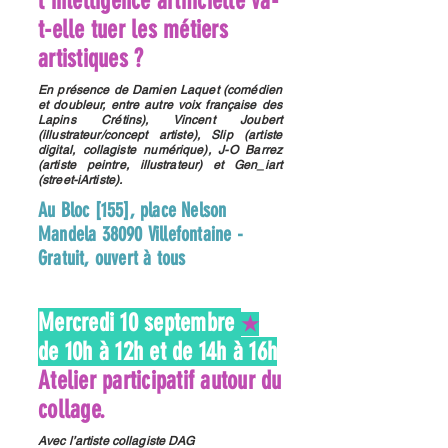
l'intelligence artificielle va-
t-elle tuer les métiers
artistiques ?
En présence de Damien Laquet (comédien
et doubleur, entre autre voix française des
Lapins Crétins), Vincent Joubert
(illustrateur/concept artiste), Slip (artiste
digital, collagiste numérique), J-O Barrez
(artiste peintre, illustrateur) et Gen_iart
(street-iArtiste).
Au Bloc [155], place Nelson
Mandela 38090 Villefontaine -
Gratuit, ouvert à tous
Mercredi 10 septembre
★
de 10h à 12h et de 14h à 16h
Atelier participatif autour du
collage.
Avec l’artiste collagiste DAG