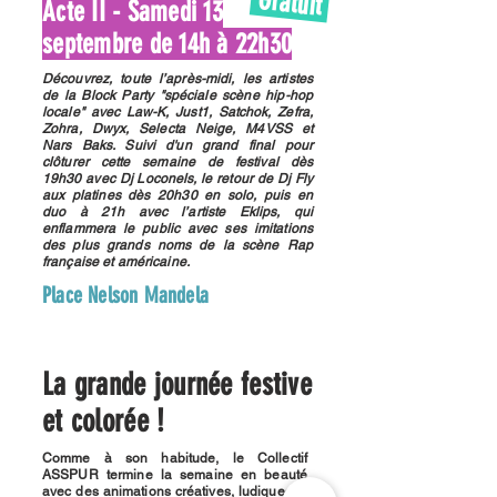
Gratuit
Acte II - Samedi 13
septembre de 14h à 22h30
Découvrez, toute l’après-midi, les artistes
de la Block Party "spéciale scène hip-hop
locale" avec Law-K, Just1, Satchok, Zefra,
Zohra, Dwyx, Selecta Neige, M4VSS et
Nars Baks. Suivi d'un grand final pour
clôturer cette semaine de festival dès
19h30 avec Dj Loconels, le retour de Dj Fly
aux platines dès 20h30 en solo, puis en
duo à 21h avec l’artiste Eklips, qui
enflammera le public avec ses imitations
des plus grands noms de la scène Rap
française et américaine.
Place Nelson Mandela
La grande journée festive
et colorée !
Comme à son habitude, le Collectif
ASSPUR termine la semaine en beauté
avec des animations créatives, ludiques et