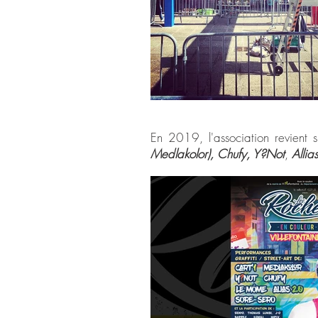
En 2019, l'association revient s
Medlakolor), Chufy, Y?Not
,
Alli