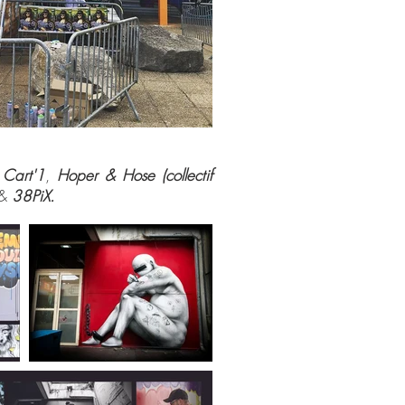
s
Cart'1
,
Hoper & Hose (collectif
&
38PiX.