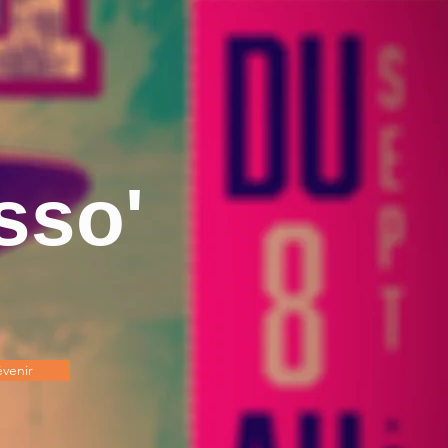
sso'
venir