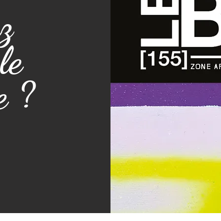
z
le
e ?